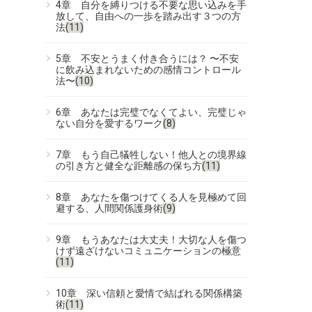
4章 自分を縛りつける不要な思い込みを手
放して、自由への一歩を踏み出す３つの方
法
(11)
5章 不安とうまく付き合うには？ 〜不安
に飲み込まれないための感情コントロール
法〜
(10)
6章 あなたは完璧でなくてよい、完璧じゃ
ない自分を愛するワーク
(8)
7章 もう自己犠牲しない！他人との境界線
の引き方と健全な距離感の保ち方
(11)
8章 あなたを傷つけてくる人を見極めて回
避する、人間関係護身術
(9)
9章 もうあなたは大丈夫！大切な人を傷つ
けず遠ざけないコミュニケーションの極意
(11)
10章 深い信頼と愛情で結ばれる関係構築
術
(11)