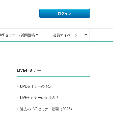
IVEセミナーの開催予定
IVEセミナーの参加方法
去のLIVEセミナー動画
ウンセラーに質問する
ウンセラーが質問に回
アカウント情報
ライセンス情報
ご利用履歴
退会フォーム
動画講座の操作方法
よくある質問
お問い合わせ
ログアウト
しました
LIVEセミナー/質問投稿
会員マイページ
IVEセミナーの開催予定
IVEセミナーの参加方法
去のLIVEセミナー動画
ウンセラーに質問する
ウンセラーが質問に回
アカウント情報
ライセンス情報
ご利用履歴
退会フォーム
動画講座の操作方法
よくある質問
お問い合わせ
ログアウト
しました
LIVEセミナー
LIVEセミナーの予定
LIVEセミナーの参加方法
過去のLIVEセミナー動画（2026）