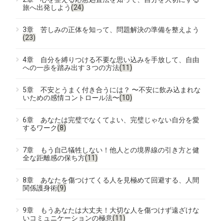
旅へ出発しよう
(24)
3章 苦しみの正体を知って、問題解決の準備を整えよう
(23)
4章 自分を縛りつける不要な思い込みを手放して、自由
への一歩を踏み出す３つの方法
(11)
5章 不安とうまく付き合うには？ 〜不安に飲み込まれな
いための感情コントロール法〜
(10)
6章 あなたは完璧でなくてよい、完璧じゃない自分を愛
するワーク
(8)
7章 もう自己犠牲しない！他人との境界線の引き方と健
全な距離感の保ち方
(11)
8章 あなたを傷つけてくる人を見極めて回避する、人間
関係護身術
(9)
9章 もうあなたは大丈夫！大切な人を傷つけず遠ざけな
いコミュニケーションの極意
(11)