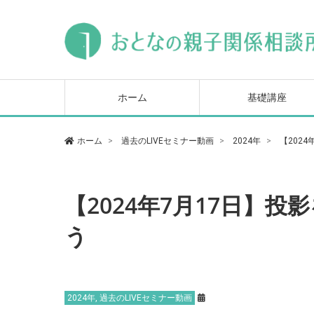
毒親トラブル基本講座
ヒステリックな母親対
毒親の心を読み解いて
セミナー
になる本
ホーム
基礎講座
毒親トラブル基本講座
ヒステリックな母親対
毒親の心を読み解いて
ホーム
過去のLIVEセミナー動画
2024年
【202
セミナー
になる本
【2024年7月17日】
う
2024年
,
過去のLIVEセミナー動画