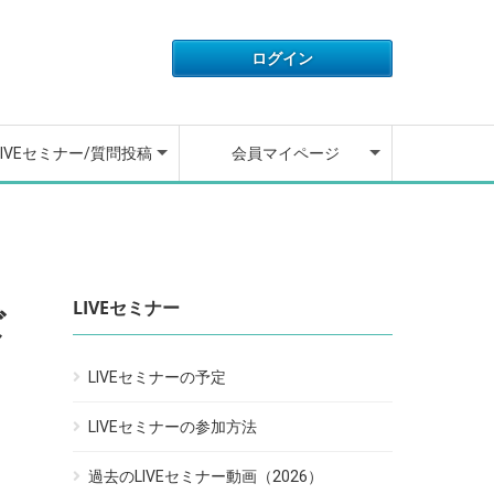
IVEセミナーの開催予定
IVEセミナーの参加方法
去のLIVEセミナー動画
ウンセラーに質問する
ウンセラーが質問に回
アカウント情報
ライセンス情報
ご利用履歴
退会フォーム
動画講座の操作方法
よくある質問
お問い合わせ
ログアウト
しました
LIVEセミナー/質問投稿
会員マイページ
IVEセミナーの開催予定
IVEセミナーの参加方法
去のLIVEセミナー動画
ウンセラーに質問する
ウンセラーが質問に回
アカウント情報
ライセンス情報
ご利用履歴
退会フォーム
動画講座の操作方法
よくある質問
お問い合わせ
ログアウト
しました
LIVEセミナー
ぼ
LIVEセミナーの予定
LIVEセミナーの参加方法
過去のLIVEセミナー動画（2026）