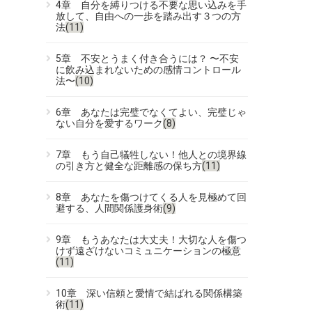
4章 自分を縛りつける不要な思い込みを手
放して、自由への一歩を踏み出す３つの方
法
(11)
5章 不安とうまく付き合うには？ 〜不安
に飲み込まれないための感情コントロール
法〜
(10)
6章 あなたは完璧でなくてよい、完璧じゃ
ない自分を愛するワーク
(8)
7章 もう自己犠牲しない！他人との境界線
の引き方と健全な距離感の保ち方
(11)
8章 あなたを傷つけてくる人を見極めて回
避する、人間関係護身術
(9)
9章 もうあなたは大丈夫！大切な人を傷つ
けず遠ざけないコミュニケーションの極意
(11)
10章 深い信頼と愛情で結ばれる関係構築
術
(11)