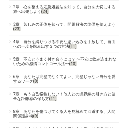
2章 心を整える応急処置法を知って、自分を大切にする
旅へ出発しよう
(24)
3章 苦しみの正体を知って、問題解決の準備を整えよう
(23)
4章 自分を縛りつける不要な思い込みを手放して、自由
への一歩を踏み出す３つの方法
(11)
5章 不安とうまく付き合うには？ 〜不安に飲み込まれな
いための感情コントロール法〜
(10)
6章 あなたは完璧でなくてよい、完璧じゃない自分を愛
するワーク
(8)
7章 もう自己犠牲しない！他人との境界線の引き方と健
全な距離感の保ち方
(11)
8章 あなたを傷つけてくる人を見極めて回避する、人間
関係護身術
(9)