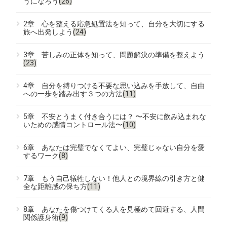
うになろう
(26)
2章 心を整える応急処置法を知って、自分を大切にする
旅へ出発しよう
(24)
3章 苦しみの正体を知って、問題解決の準備を整えよう
(23)
4章 自分を縛りつける不要な思い込みを手放して、自由
への一歩を踏み出す３つの方法
(11)
5章 不安とうまく付き合うには？ 〜不安に飲み込まれな
いための感情コントロール法〜
(10)
6章 あなたは完璧でなくてよい、完璧じゃない自分を愛
するワーク
(8)
7章 もう自己犠牲しない！他人との境界線の引き方と健
全な距離感の保ち方
(11)
8章 あなたを傷つけてくる人を見極めて回避する、人間
関係護身術
(9)