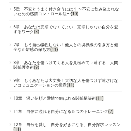
5章 不安とうまく付き合うには？ 〜不安に飲み込まれな
いための感情コントロール法〜
(10)
6章 あなたは完璧でなくてよい、完璧じゃない自分を愛
するワーク
(8)
7章 もう自己犠牲しない！他人との境界線の引き方と健
全な距離感の保ち方
(11)
8章 あなたを傷つけてくる人を見極めて回避する、人間
関係護身術
(9)
9章 もうあなたは大丈夫！大切な人を傷つけず遠ざけな
いコミュニケーションの極意
(11)
10章 深い信頼と愛情で結ばれる関係構築術
(11)
11章 自信に溢れる自分になる５つのトレーニング
(7)
12章 自分を愛し、自分を好きになる、自分探求レッスン
(11)