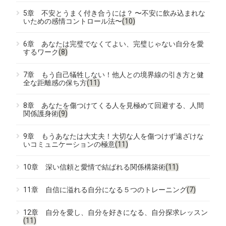
5章 不安とうまく付き合うには？ 〜不安に飲み込まれな
いための感情コントロール法〜
(10)
6章 あなたは完璧でなくてよい、完璧じゃない自分を愛
するワーク
(8)
7章 もう自己犠牲しない！他人との境界線の引き方と健
全な距離感の保ち方
(11)
8章 あなたを傷つけてくる人を見極めて回避する、人間
関係護身術
(9)
9章 もうあなたは大丈夫！大切な人を傷つけず遠ざけな
いコミュニケーションの極意
(11)
10章 深い信頼と愛情で結ばれる関係構築術
(11)
11章 自信に溢れる自分になる５つのトレーニング
(7)
12章 自分を愛し、自分を好きになる、自分探求レッスン
(11)