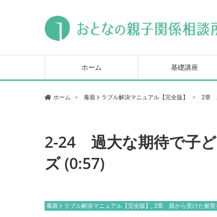
毒親トラブル基本講座
ヒステリックな母親対
毒親の心を読み解いて
セミナー
になる本
ホーム
基礎講座
毒親トラブル基本講座
ヒステリックな母親対
毒親の心を読み解いて
ホーム
毒親トラブル解決マニュアル【完全版】
2章
セミナー
になる本
2-24 過大な期待で
ズ (0:57)
毒親トラブル解決マニュアル【完全版】
,
2章 親から受けた被害