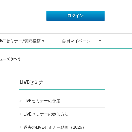
IVEセミナーの開催予定
IVEセミナーの参加方法
去のLIVEセミナー動画
ウンセラーに質問する
ウンセラーが質問に回
アカウント情報
ライセンス情報
ご利用履歴
退会フォーム
動画講座の操作方法
よくある質問
お問い合わせ
ログアウト
しました
LIVEセミナー/質問投稿
会員マイページ
IVEセミナーの開催予定
IVEセミナーの参加方法
去のLIVEセミナー動画
ウンセラーに質問する
ウンセラーが質問に回
アカウント情報
ライセンス情報
ご利用履歴
退会フォーム
動画講座の操作方法
よくある質問
お問い合わせ
ログアウト
ズ (0:57)
しました
LIVEセミナー
LIVEセミナーの予定
LIVEセミナーの参加方法
過去のLIVEセミナー動画（2026）