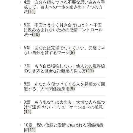
4章 自分を縛りつける不要な思い込みを手
放して、自由への一歩を踏み出す３つの方
法
(11)
5章 不安とうまく付き合うには？ 〜不安
に飲み込まれないための感情コントロール
法〜
(10)
6章 あなたは完璧でなくてよい、完璧じゃ
ない自分を愛するワーク
(8)
7章 もう自己犠牲しない！他人との境界線
の引き方と健全な距離感の保ち方
(11)
8章 あなたを傷つけてくる人を見極めて回
避する、人間関係護身術
(9)
9章 もうあなたは大丈夫！大切な人を傷つ
けず遠ざけないコミュニケーションの極意
(11)
10章 深い信頼と愛情で結ばれる関係構築
術
(11)