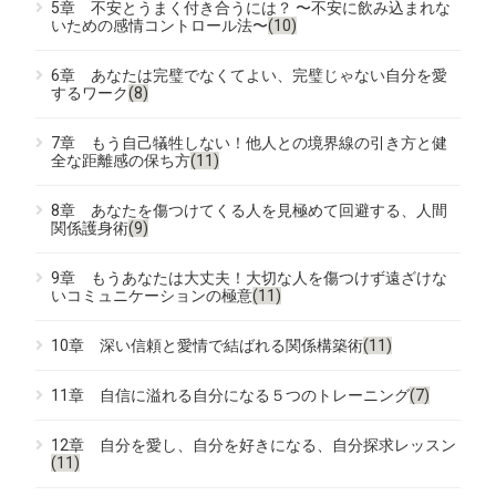
5章 不安とうまく付き合うには？ 〜不安に飲み込まれな
いための感情コントロール法〜
(10)
6章 あなたは完璧でなくてよい、完璧じゃない自分を愛
するワーク
(8)
7章 もう自己犠牲しない！他人との境界線の引き方と健
全な距離感の保ち方
(11)
8章 あなたを傷つけてくる人を見極めて回避する、人間
関係護身術
(9)
9章 もうあなたは大丈夫！大切な人を傷つけず遠ざけな
いコミュニケーションの極意
(11)
10章 深い信頼と愛情で結ばれる関係構築術
(11)
11章 自信に溢れる自分になる５つのトレーニング
(7)
12章 自分を愛し、自分を好きになる、自分探求レッスン
(11)