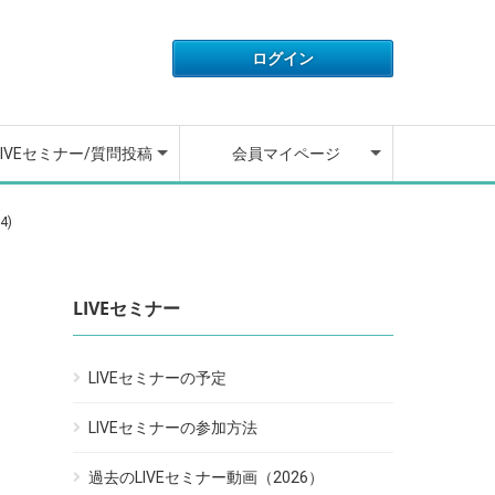
IVEセミナーの開催予定
IVEセミナーの参加方法
去のLIVEセミナー動画
ウンセラーに質問する
ウンセラーが質問に回
アカウント情報
ライセンス情報
ご利用履歴
退会フォーム
動画講座の操作方法
よくある質問
お問い合わせ
ログアウト
しました
LIVEセミナー/質問投稿
会員マイページ
IVEセミナーの開催予定
IVEセミナーの参加方法
去のLIVEセミナー動画
ウンセラーに質問する
ウンセラーが質問に回
アカウント情報
ライセンス情報
ご利用履歴
退会フォーム
動画講座の操作方法
よくある質問
お問い合わせ
ログアウト
4)
しました
LIVEセミナー
LIVEセミナーの予定
LIVEセミナーの参加方法
過去のLIVEセミナー動画（2026）