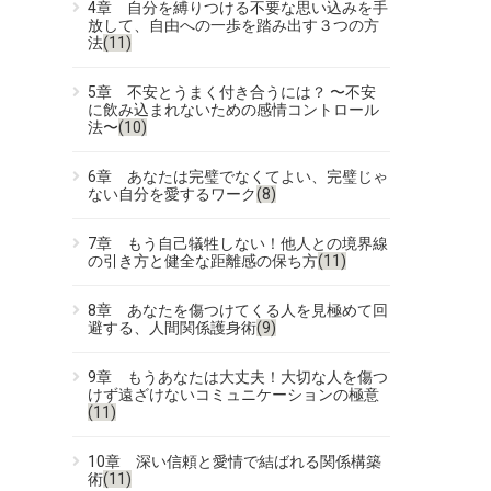
4章 自分を縛りつける不要な思い込みを手
放して、自由への一歩を踏み出す３つの方
法
(11)
5章 不安とうまく付き合うには？ 〜不安
に飲み込まれないための感情コントロール
法〜
(10)
6章 あなたは完璧でなくてよい、完璧じゃ
ない自分を愛するワーク
(8)
7章 もう自己犠牲しない！他人との境界線
の引き方と健全な距離感の保ち方
(11)
8章 あなたを傷つけてくる人を見極めて回
避する、人間関係護身術
(9)
9章 もうあなたは大丈夫！大切な人を傷つ
けず遠ざけないコミュニケーションの極意
(11)
10章 深い信頼と愛情で結ばれる関係構築
術
(11)