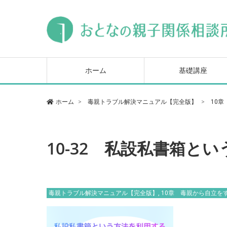
毒親トラブル基本講座
ヒステリックな母親対
毒親の心を読み解いて
セミナー
になる本
ホーム
基礎講座
毒親トラブル基本講座
ヒステリックな母親対
毒親の心を読み解いて
ホーム
毒親トラブル解決マニュアル【完全版】
10
セミナー
になる本
10-32 私設私書箱という
毒親トラブル解決マニュアル【完全版】
,
10章 毒親から自立を