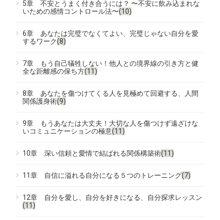
5章 不安とうまく付き合うには？ 〜不安に飲み込まれな
いための感情コントロール法〜
(10)
6章 あなたは完璧でなくてよい、完璧じゃない自分を愛
するワーク
(8)
7章 もう自己犠牲しない！他人との境界線の引き方と健
全な距離感の保ち方
(11)
8章 あなたを傷つけてくる人を見極めて回避する、人間
関係護身術
(9)
9章 もうあなたは大丈夫！大切な人を傷つけず遠ざけな
いコミュニケーションの極意
(11)
10章 深い信頼と愛情で結ばれる関係構築術
(11)
11章 自信に溢れる自分になる５つのトレーニング
(7)
12章 自分を愛し、自分を好きになる、自分探求レッスン
(11)