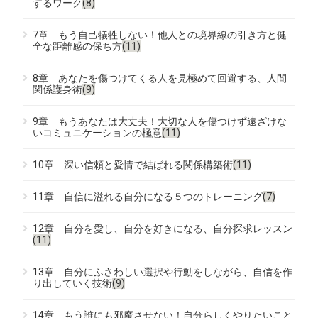
するワーク
(8)
7章 もう自己犠牲しない！他人との境界線の引き方と健
全な距離感の保ち方
(11)
8章 あなたを傷つけてくる人を見極めて回避する、人間
関係護身術
(9)
9章 もうあなたは大丈夫！大切な人を傷つけず遠ざけな
いコミュニケーションの極意
(11)
10章 深い信頼と愛情で結ばれる関係構築術
(11)
11章 自信に溢れる自分になる５つのトレーニング
(7)
12章 自分を愛し、自分を好きになる、自分探求レッスン
(11)
13章 自分にふさわしい選択や行動をしながら、自信を作
り出していく技術
(9)
14章 もう誰にも邪魔させない！自分らしくやりたいこと