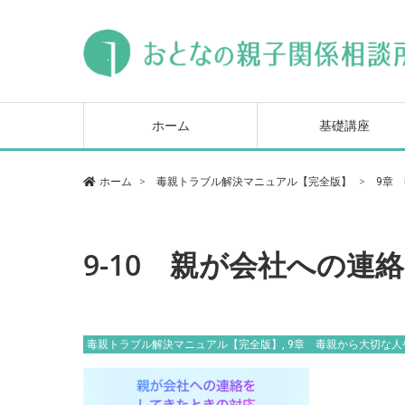
毒親トラブル基本講座
ヒステリックな母親対
毒親の心を読み解いて
セミナー
になる本
ホーム
基礎講座
毒親トラブル基本講座
ヒステリックな母親対
毒親の心を読み解いて
ホーム
毒親トラブル解決マニュアル【完全版】
9章
セミナー
になる本
9-10 親が会社への連絡
毒親トラブル解決マニュアル【完全版】
,
9章 毒親から大切な