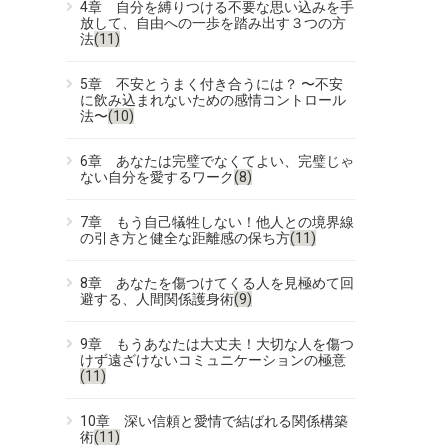
4章 自分を縛りつける不要な思い込みを手
放して、自由への一歩を踏み出す３つの方
法
(11)
5章 不安とうまく付き合うには？ 〜不安
に飲み込まれないための感情コントロール
法〜
(10)
6章 あなたは完璧でなくてよい、完璧じゃ
ない自分を愛するワーク
(8)
7章 もう自己犠牲しない！他人との境界線
の引き方と健全な距離感の保ち方
(11)
8章 あなたを傷つけてくる人を見極めて回
避する、人間関係護身術
(9)
9章 もうあなたは大丈夫！大切な人を傷つ
けず遠ざけないコミュニケーションの極意
(11)
10章 深い信頼と愛情で結ばれる関係構築
術
(11)