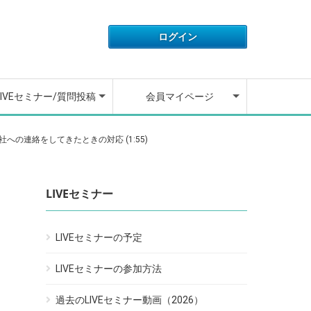
IVEセミナーの開催予定
IVEセミナーの参加方法
去のLIVEセミナー動画
ウンセラーに質問する
ウンセラーが質問に回
アカウント情報
ライセンス情報
ご利用履歴
退会フォーム
動画講座の操作方法
よくある質問
お問い合わせ
ログアウト
しました
LIVEセミナー/質問投稿
会員マイページ
IVEセミナーの開催予定
IVEセミナーの参加方法
去のLIVEセミナー動画
ウンセラーに質問する
ウンセラーが質問に回
アカウント情報
ライセンス情報
ご利用履歴
退会フォーム
動画講座の操作方法
よくある質問
お問い合わせ
ログアウト
会社への連絡をしてきたときの対応 (1:55)
しました
LIVEセミナー
LIVEセミナーの予定
LIVEセミナーの参加方法
過去のLIVEセミナー動画（2026）