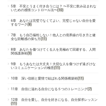
5章 不安とうまく付き合うには？ 〜不安に飲み込まれな
いための感情コントロール法〜
(10)
6章 あなたは完璧でなくてよい、完璧じゃない自分を愛
するワーク
(8)
7章 もう自己犠牲しない！他人との境界線の引き方と健
全な距離感の保ち方
(11)
8章 あなたを傷つけてくる人を見極めて回避する、人間
関係護身術
(9)
9章 もうあなたは大丈夫！大切な人を傷つけず遠ざけな
いコミュニケーションの極意
(11)
10章 深い信頼と愛情で結ばれる関係構築術
(11)
11章 自信に溢れる自分になる５つのトレーニング
(7)
12章 自分を愛し、自分を好きになる、自分探求レッスン
(11)