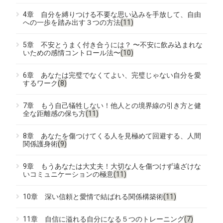
4章 自分を縛りつける不要な思い込みを手放して、自由
への一歩を踏み出す３つの方法
(11)
5章 不安とうまく付き合うには？ 〜不安に飲み込まれな
いための感情コントロール法〜
(10)
6章 あなたは完璧でなくてよい、完璧じゃない自分を愛
するワーク
(8)
7章 もう自己犠牲しない！他人との境界線の引き方と健
全な距離感の保ち方
(11)
8章 あなたを傷つけてくる人を見極めて回避する、人間
関係護身術
(9)
9章 もうあなたは大丈夫！大切な人を傷つけず遠ざけな
いコミュニケーションの極意
(11)
10章 深い信頼と愛情で結ばれる関係構築術
(11)
11章 自信に溢れる自分になる５つのトレーニング
(7)