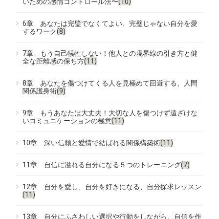
いための感情コントロール法〜
(10)
6章 あなたは完璧でなくてよい、完璧じゃない自分を愛
するワーク
(8)
7章 もう自己犠牲しない！他人との境界線の引き方と健
全な距離感の保ち方
(11)
8章 あなたを傷つけてくる人を見極めて回避する、人間
関係護身術
(9)
9章 もうあなたは大丈夫！大切な人を傷つけず遠ざけな
いコミュニケーションの極意
(11)
10章 深い信頼と愛情で結ばれる関係構築術
(11)
11章 自信に溢れる自分になる５つのトレーニング
(7)
12章 自分を愛し、自分を好きになる、自分探求レッスン
(11)
13章 自分にふさわしい選択や行動をしながら、自信を作