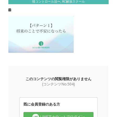
情コントロール法〜
,
AC解放スクール