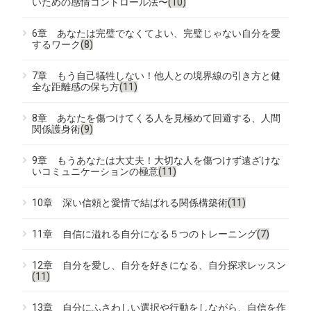
いための感情コントロール法〜
(10)
6章 あなたは完璧でなくてよい、完璧じゃない自分を愛
するワーク
(8)
7章 もう自己犠牲しない！他人との境界線の引き方と健
全な距離感の保ち方
(11)
8章 あなたを傷つけてくる人を見極めて回避する、人間
関係護身術
(9)
9章 もうあなたは大丈夫！大切な人を傷つけず遠ざけな
いコミュニケーションの極意
(11)
10章 深い信頼と愛情で結ばれる関係構築術
(11)
11章 自信に溢れる自分になる５つのトレーニング
(7)
12章 自分を愛し、自分を好きになる、自分探求レッスン
(11)
13章 自分にふさわしい選択や行動をしながら、自信を作