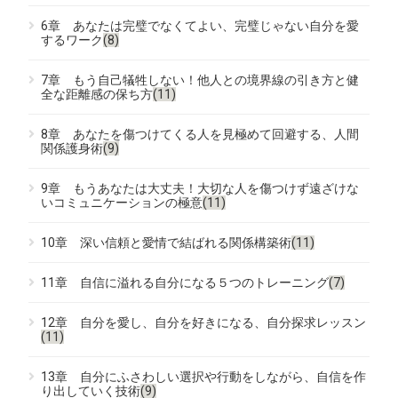
6章 あなたは完璧でなくてよい、完璧じゃない自分を愛
するワーク
(8)
7章 もう自己犠牲しない！他人との境界線の引き方と健
全な距離感の保ち方
(11)
8章 あなたを傷つけてくる人を見極めて回避する、人間
関係護身術
(9)
9章 もうあなたは大丈夫！大切な人を傷つけず遠ざけな
いコミュニケーションの極意
(11)
10章 深い信頼と愛情で結ばれる関係構築術
(11)
11章 自信に溢れる自分になる５つのトレーニング
(7)
12章 自分を愛し、自分を好きになる、自分探求レッスン
(11)
13章 自分にふさわしい選択や行動をしながら、自信を作
り出していく技術
(9)