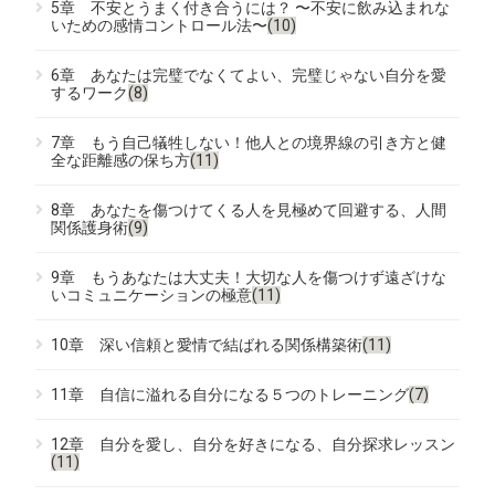
5章 不安とうまく付き合うには？ 〜不安に飲み込まれな
いための感情コントロール法〜
(10)
6章 あなたは完璧でなくてよい、完璧じゃない自分を愛
するワーク
(8)
7章 もう自己犠牲しない！他人との境界線の引き方と健
全な距離感の保ち方
(11)
8章 あなたを傷つけてくる人を見極めて回避する、人間
関係護身術
(9)
9章 もうあなたは大丈夫！大切な人を傷つけず遠ざけな
いコミュニケーションの極意
(11)
10章 深い信頼と愛情で結ばれる関係構築術
(11)
11章 自信に溢れる自分になる５つのトレーニング
(7)
12章 自分を愛し、自分を好きになる、自分探求レッスン
(11)