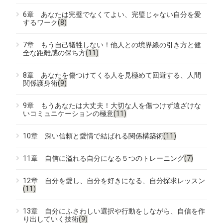
6章 あなたは完璧でなくてよい、完璧じゃない自分を愛
するワーク
(8)
7章 もう自己犠牲しない！他人との境界線の引き方と健
全な距離感の保ち方
(11)
8章 あなたを傷つけてくる人を見極めて回避する、人間
関係護身術
(9)
9章 もうあなたは大丈夫！大切な人を傷つけず遠ざけな
いコミュニケーションの極意
(11)
10章 深い信頼と愛情で結ばれる関係構築術
(11)
11章 自信に溢れる自分になる５つのトレーニング
(7)
12章 自分を愛し、自分を好きになる、自分探求レッスン
(11)
13章 自分にふさわしい選択や行動をしながら、自信を作
り出していく技術
(9)